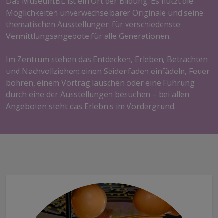
Das Museum.BL ist ein Ort der Bildung. Es nutzt die
Möglichkeiten unverwechselbarer Originale und seine
thematischen Ausstellungen für verschiedenste
Vermittlungsangebote für alle Generationen.
Im Zentrum stehen das Entdecken, Erleben, Betrachten
und Nachvollziehen: einen Seidenfaden einfädeln, Feuer
bohren, einem Vortrag lauschen oder eine Führung
durch eine der Ausstellungen besuchen – bei allen
Angeboten steht das Erlebnis im Vordergrund.